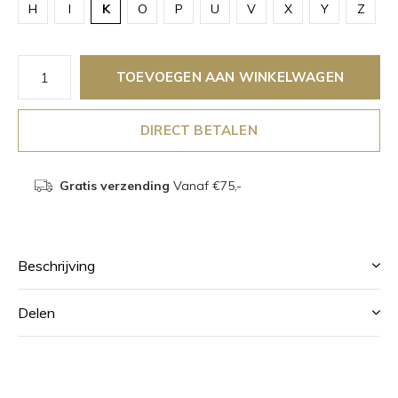
H
I
K
O
P
U
V
X
Y
Z
TOEVOEGEN AAN WINKELWAGEN
DIRECT BETALEN
Gratis verzending
Vanaf €75,-
Beschrijving
Delen