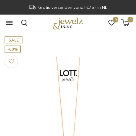
Gratis verzenden vanaf €75,- in NL
0
0
SALE
-60%