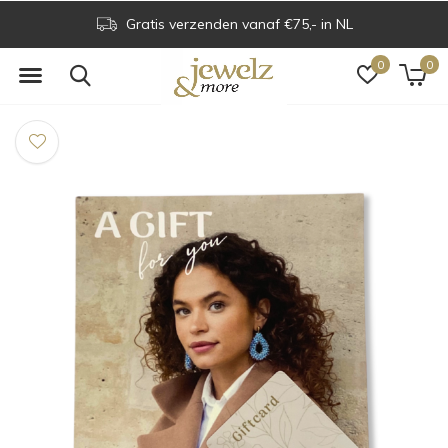
Gratis verzenden vanaf €75,- in NL
0
0