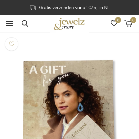
enden vanaf €75,- in NL
Voor 16.00 uur bes
0
0