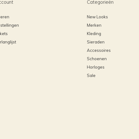
ccount
Categorieën
reren
New Looks
stellingen
Merken
ckets
Kleding
rlanglijst
Sieraden
Accessoires
Schoenen
Horloges
Sale