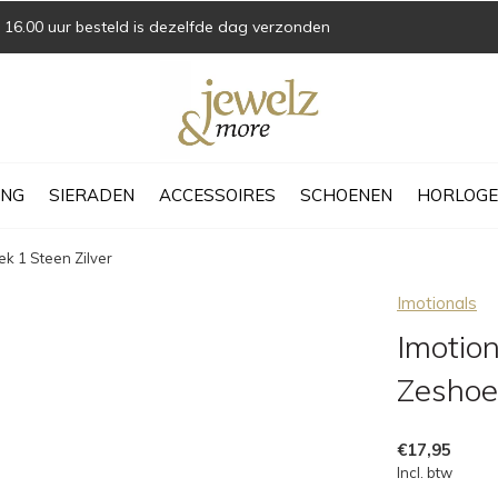
16.00 uur besteld is dezelfde dag verzonden
ING
SIERADEN
ACCESSOIRES
SCHOENEN
HORLOGE
k 1 Steen Zilver
Imotionals
Imotio
Zeshoek
€17,95
Incl. btw