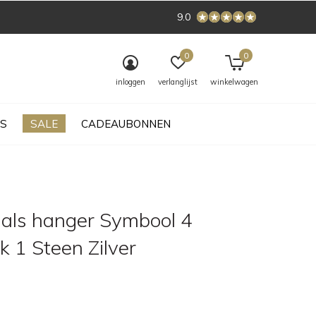
9.0
0
0
inloggen
verlanglijst
winkelwagen
S
SALE
CADEAUBONNEN
nals hanger Symbool 4
 1 Steen Zilver