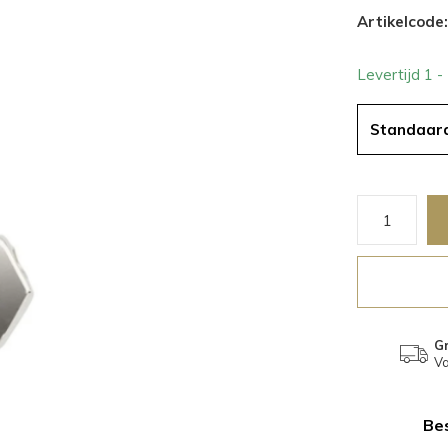
Artikelcode:
Levertijd 1 
Standaar
Gr
Va
Bes