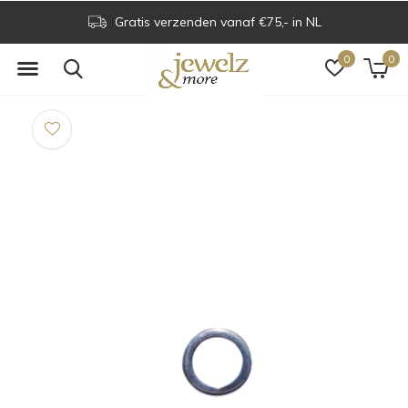
Gratis verzenden vanaf €75,- in NL
0
0