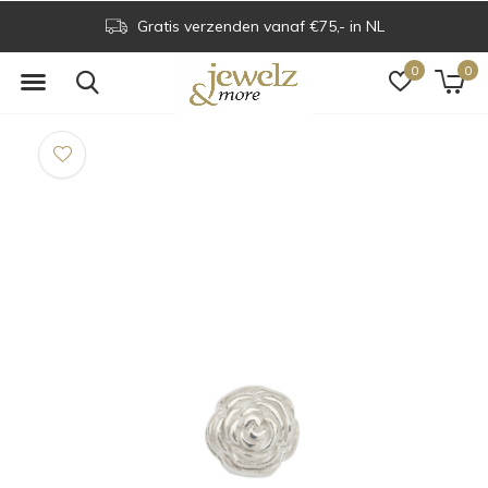
Gratis verzenden vanaf €75,- in NL
0
0