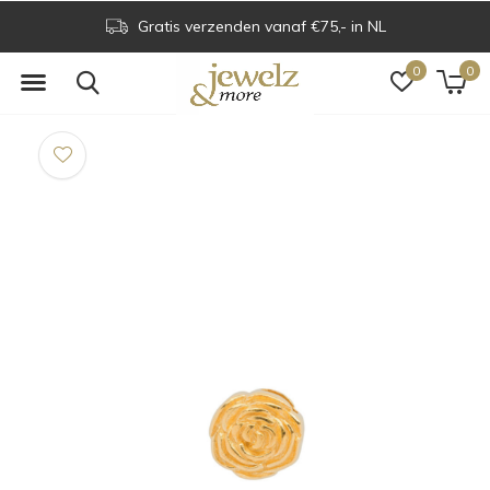
Gratis verzenden vanaf €75,- in NL
0
0