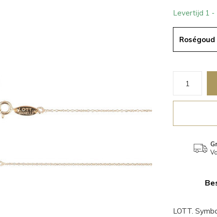
Levertijd 1 
Roségoud 
Gr
Va
Bes
LOTT. Symbol