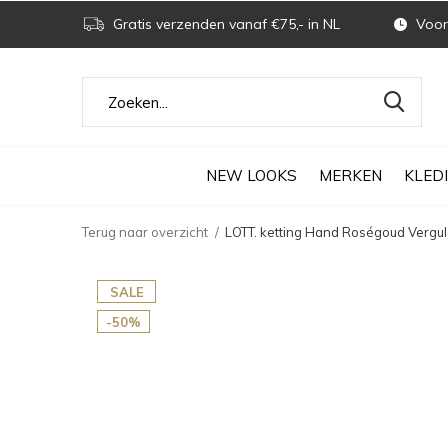
Gratis verzenden vanaf €75,- in NL
Voor 
NEW LOOKS
MERKEN
KLED
Terug naar overzicht
LOTT. ketting Hand Roségoud Vergu
SALE
-50%