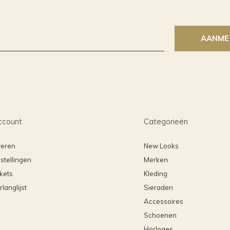
AANME
ccount
Categorieën
reren
New Looks
stellingen
Merken
ckets
Kleding
rlanglijst
Sieraden
Accessoires
Schoenen
Horloges