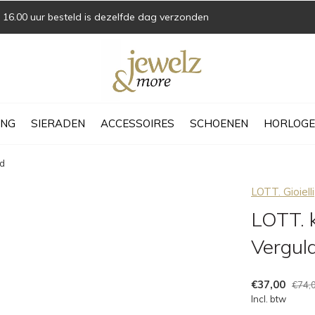
16.00 uur besteld is dezelfde dag verzonden
ING
SIERADEN
ACCESSOIRES
SCHOENEN
HORLOGE
ld
LOTT. Gioielli
LOTT. 
Vergul
€37,00
€74,
Incl. btw