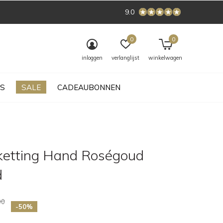
9.0
0
0
inloggen
verlanglijst
winkelwagen
S
SALE
CADEAUBONNEN
ketting Hand Roségoud
d
00
-50%