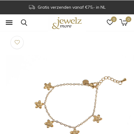
Gratis verzenden vanaf €75,- in NL
0
0