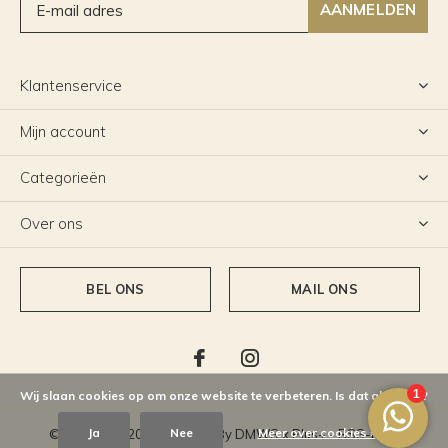
AANMELDEN
Klantenservice
Mijn account
Categorieën
Over ons
BEL ONS
MAIL ONS
Wij slaan cookies op om onze website te verbeteren. Is dat akkoord?
Ja
Nee
Meer over cookies »
© Copyright
2026
- Theme By
DMWS
x
Plus+
-
RSS-feed