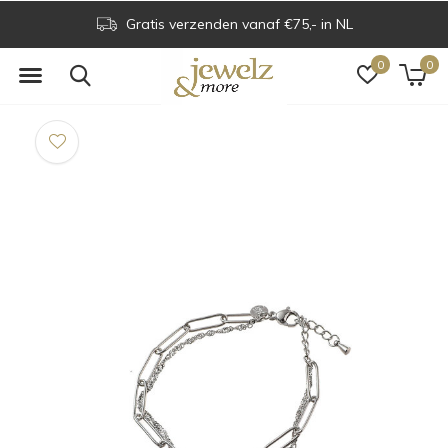
Gratis verzenden vanaf €75,- in NL
0
0