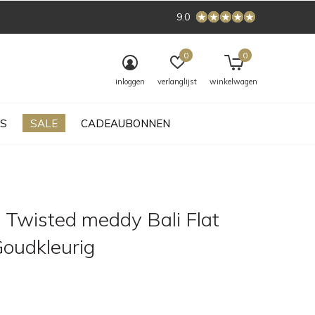
9.0
0
0
inloggen
verlanglijst
winkelwagen
S
SALE
CADEAUBONNEN
 Twisted meddy Bali Flat
Goudkleurig