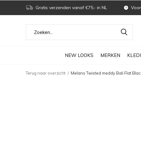
Gratis verzenden vanaf €75,- in NL
Voor 
NEW LOOKS
MERKEN
KLED
Terug naar overzicht
Melano Twisted meddy Bali Flat Bla