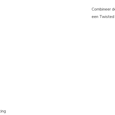
Combineer d
een Twisted 
ting