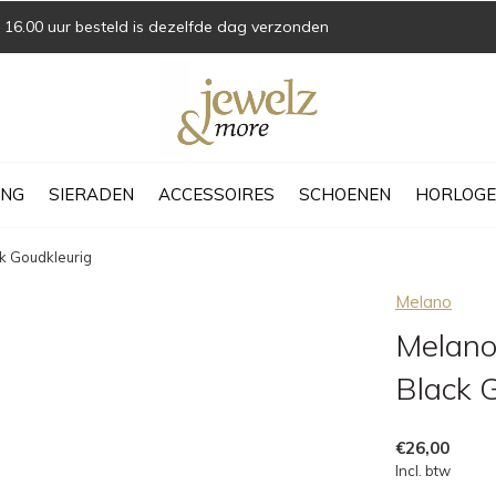
16.00 uur besteld is dezelfde dag verzonden
ING
SIERADEN
ACCESSOIRES
SCHOENEN
HORLOGE
ck Goudkleurig
Melano
Melano
Black 
€26,00
Incl. btw