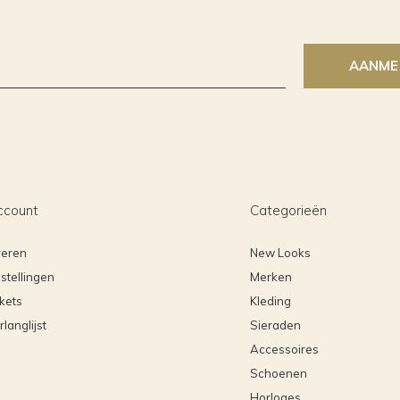
AANME
ccount
Categorieën
reren
New Looks
stellingen
Merken
ckets
Kleding
rlanglijst
Sieraden
Accessoires
Schoenen
Horloges