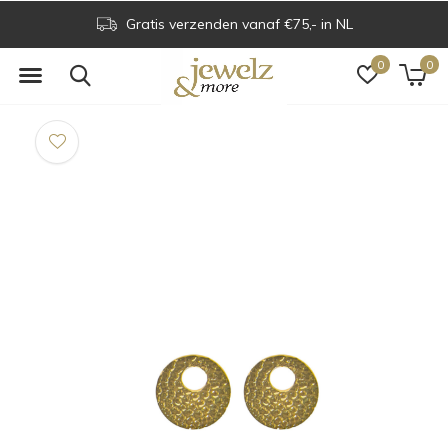
Gratis verzenden vanaf €75,- in NL
0
0