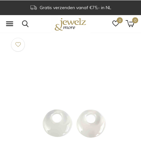
Gratis verzenden vanaf €75,- in NL
0
0