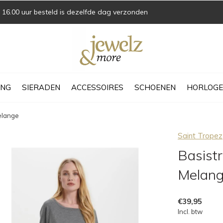
16.00 uur besteld is dezelfde dag verzonden
ING
SIERADEN
ACCESSOIRES
SCHOENEN
HORLOGE
elange
Saint Tropez
Basist
Melan
€39,95
Incl. btw