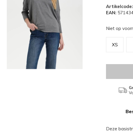
Artikelcode:
EAN:
571434
Niet op voor
XS
Gr
Va
Bes
Deze basistr