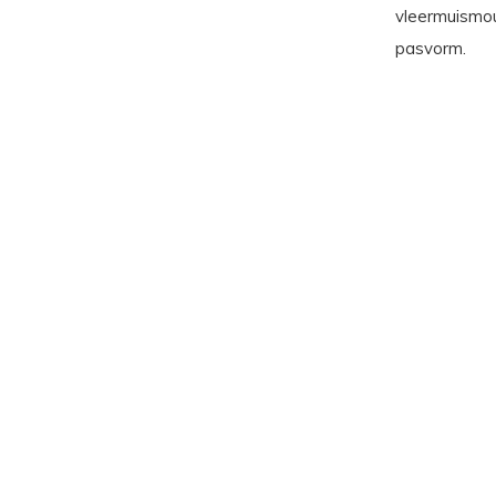
vleermuismou
pasvorm.