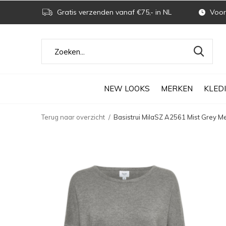
Gratis verzenden vanaf €75,- in NL
Voor 
NEW LOOKS
MERKEN
KLED
Terug naar overzicht
Basistrui MilaSZ A2561 Mist Grey M