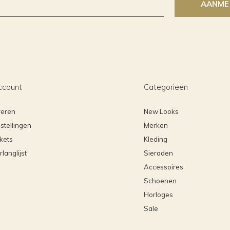
AANME
ccount
Categorieën
reren
New Looks
stellingen
Merken
ckets
Kleding
rlanglijst
Sieraden
Accessoires
Schoenen
Horloges
Sale