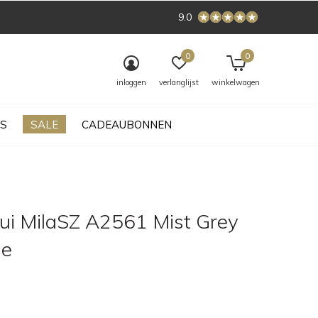
9.0
0
0
inloggen
verlanglijst
winkelwagen
S
SALE
CADEAUBONNEN
rui MilaSZ A2561 Mist Grey
ge