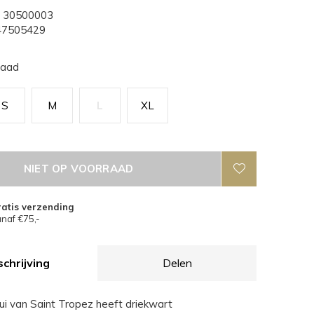
30500003
7505429
raad
S
M
L
XL
NIET OP VOORRAAD
atis verzending
naf €75,-
chrijving
Delen
ui van Saint Tropez heeft driekwart