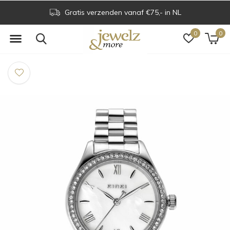
Gratis verzenden vanaf €75,- in NL
0
0