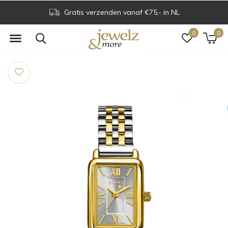
Gratis verzenden vanaf €75,- in NL
0
0