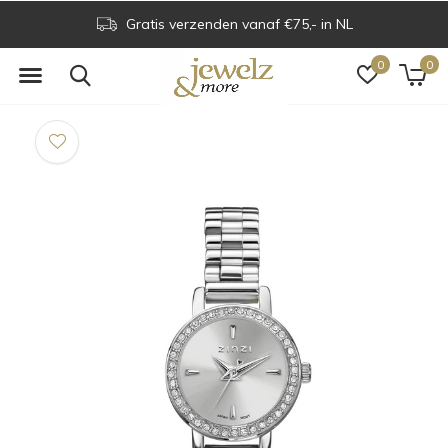
Gratis verzenden vanaf €75,- in NL
0
0