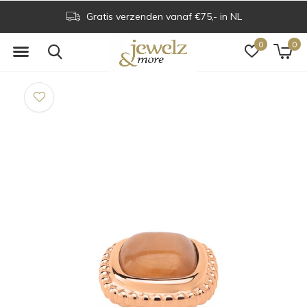
Gratis verzenden vanaf €75,- in NL
0
0