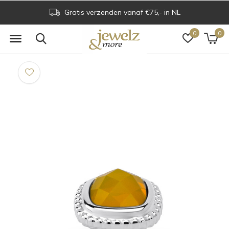
Gratis verzenden vanaf €75,- in NL
0
0