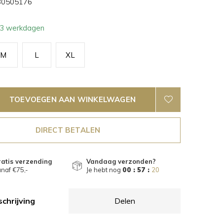
0505176
- 3 werkdagen
M
L
XL
TOEVOEGEN AAN WINKELWAGEN
DIRECT BETALEN
atis verzending
Vandaag verzonden?
naf €75,-
Je hebt nog
00 : 57 :
19
chrijving
Delen