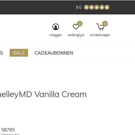
9.0
0
0
inloggen
verlanglijst
winkelwagen
S
SALE
CADEAUBONNEN
helleyMD Vanilla Cream
58785