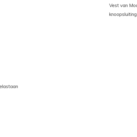
Vest van Mod
knoopsluiting
elastaan