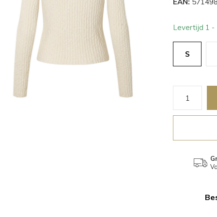
EAN:
571498
Levertijd 1 
S
Gr
Va
Bes