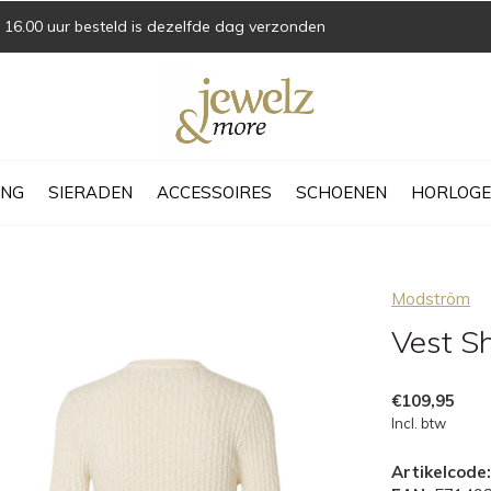
16.00 uur besteld is dezelfde dag verzonden
ING
SIERADEN
ACCESSOIRES
SCHOENEN
HORLOGE
Modström
Vest S
€109,95
Incl. btw
Artikelcode: