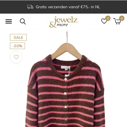
Gratis verzenden vanaf €75,- in NL
0
0
SALE
-50%