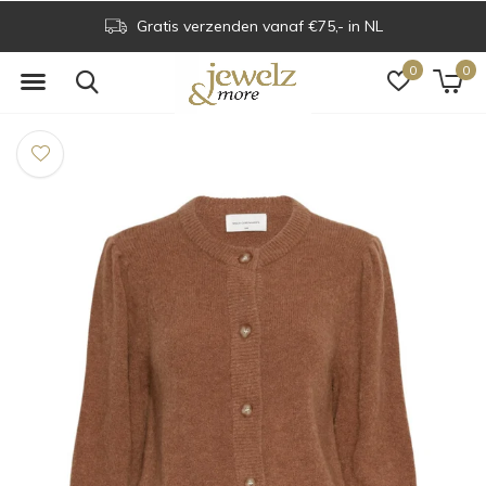
Gratis verzenden vanaf €75,- in NL
0
0