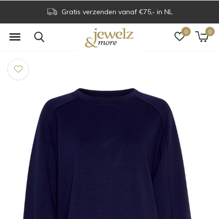
Gratis verzenden vanaf €75,- in NL
0
0