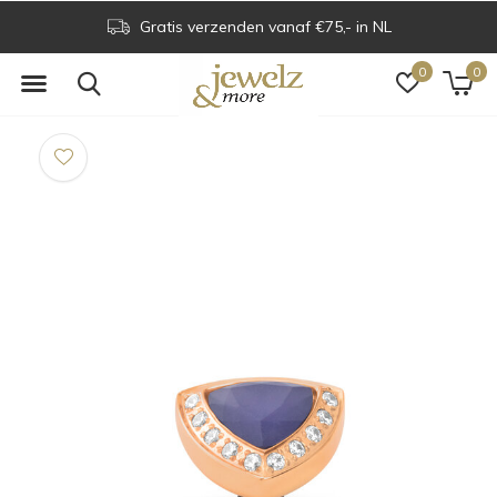
Gratis verzenden vanaf €75,- in NL
0
0