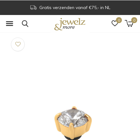
Gratis verzenden vanaf €75,- in NL
0
0