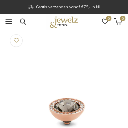
Gratis verzenden vanaf €75,- in NL
0
0