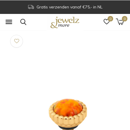
Gratis verzenden vanaf €75,- in NL
0
0