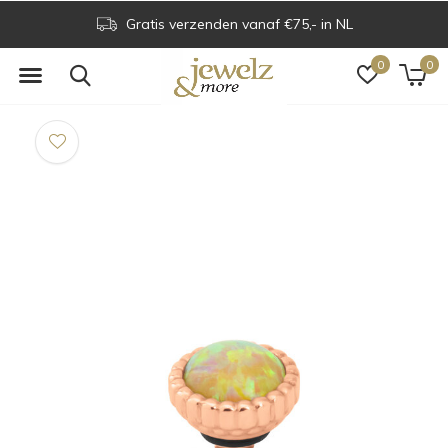
Gratis verzenden vanaf €75,- in NL
0
0