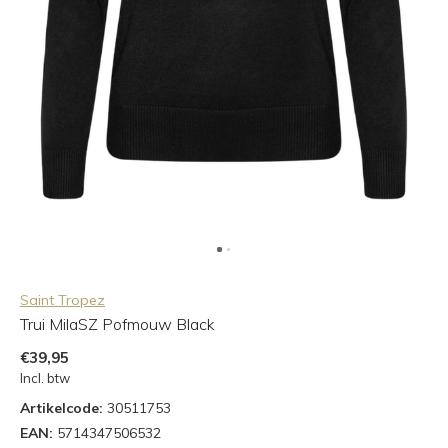
Saint Tropez
Trui MilaSZ Pofmouw Black
€39,95
Incl. btw
Artikelcode:
30511753
EAN:
5714347506532