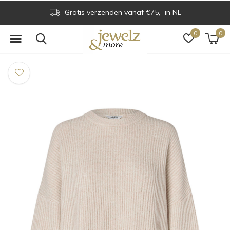
Gratis verzenden vanaf €75,- in NL
0
0