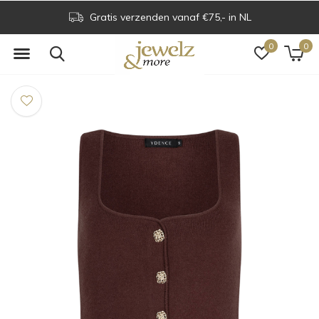
Gratis verzenden vanaf €75,- in NL
0
0