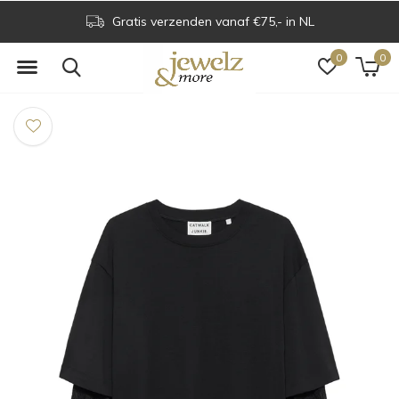
Gratis verzenden vanaf €75,- in NL
0
0