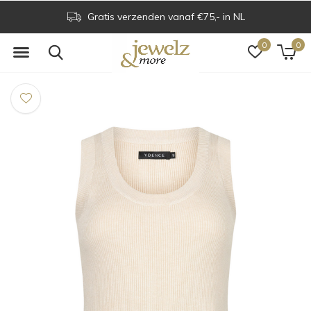
Gratis verzenden vanaf €75,- in NL
0
0