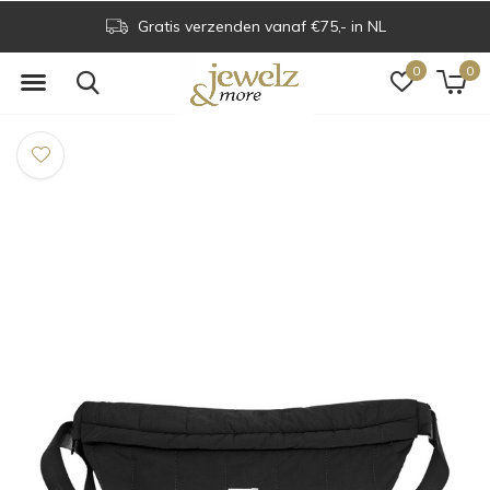
Gratis verzenden vanaf €75,- in NL
0
0