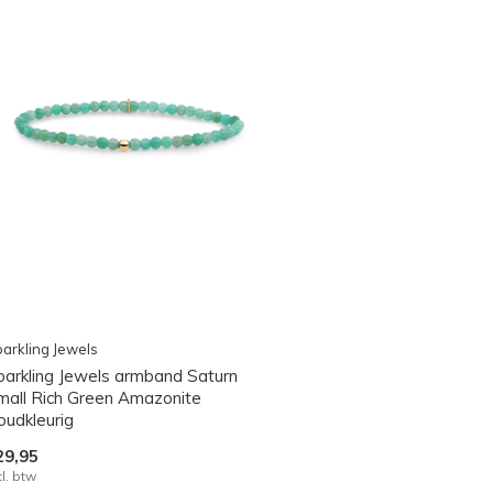
arkling Jewels
parkling Jewels armband Saturn
mall Rich Green Amazonite
oudkleurig
29,95
cl. btw