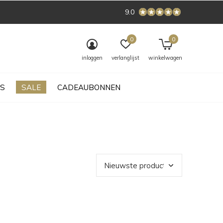
9.0
0
0
inloggen
verlanglijst
winkelwagen
S
SALE
CADEAUBONNEN