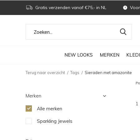
Gratis verzenden vanaf €75,- in NL
Voor 
NEW LOOKS
MERKEN
KLED
Terug naar overzicht
Tags
Sieraden met amazonite
Pr
Merken
1
Alle merken
Sparkling Jewels