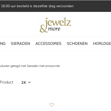
16.00 uur besteld is dezelfde dag verzonden
ING
SIERADEN
ACCESSOIRES
SCHOENEN
HORLOGE
oducten getagd met Sieraden met amazonite
 Product