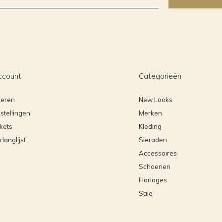
ccount
Categorieën
reren
New Looks
stellingen
Merken
ckets
Kleding
rlanglijst
Sieraden
Accessoires
Schoenen
Horloges
Sale