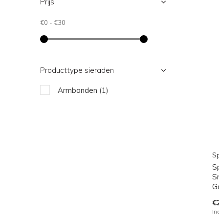
Prijs
€0
-
€30
Producttype sieraden
Armbanden
(1)
Sp
S
S
G
€
In