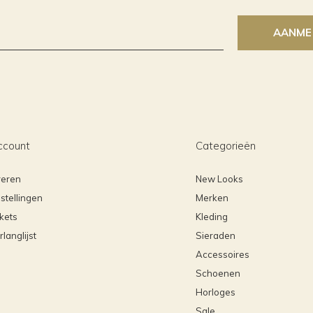
AANME
ccount
Categorieën
reren
New Looks
stellingen
Merken
ckets
Kleding
rlanglijst
Sieraden
Accessoires
Schoenen
Horloges
Sale