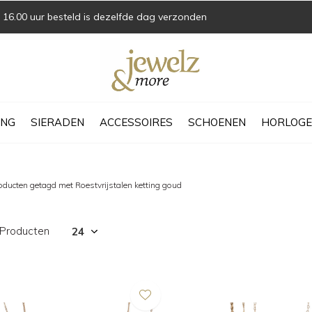
16.00 uur besteld is dezelfde dag verzonden
ING
SIERADEN
ACCESSOIRES
SCHOENEN
HORLOGE
oducten getagd met Roestvrijstalen ketting goud
 Producten