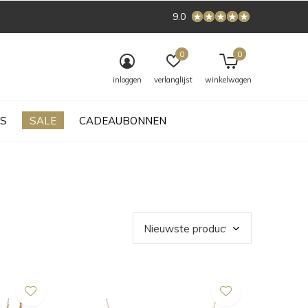
9.0
0
0
inloggen
verlanglijst
winkelwagen
S
SALE
CADEAUBONNEN