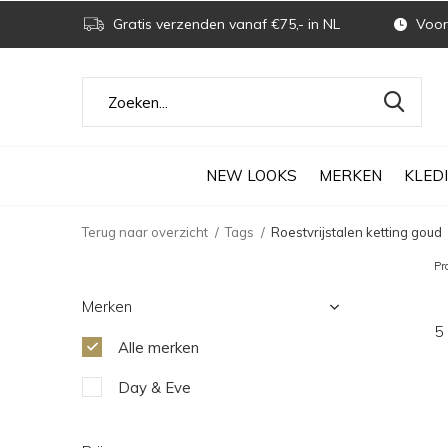
Gratis verzenden vanaf €75,- in NL
Voor 
NEW LOOKS
MERKEN
KLED
Terug naar overzicht
Tags
Roestvrijstalen ketting goud
Pr
Merken
5
Alle merken
Day & Eve