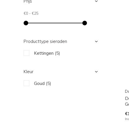
Prijs
€0
-
€25
Producttype sieraden
Kettingen
(5)
Kleur
Goud
(5)
Da
D
G
€
In