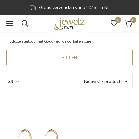
Gratis verzenden vanaf €75,- in NL
0
0
Producten getagd met Goudkleurige oorbellen parel
FILTER