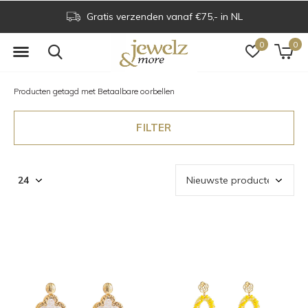
af €75,- in NL
Voor 16.00 uur besteld is d
0
0
Producten getagd met Betaalbare oorbellen
FILTER