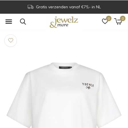
Gratis verzenden vanaf €75,- in NL
0
0