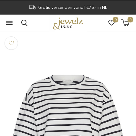
Gratis verzenden vanaf €75,- in NL
0
0