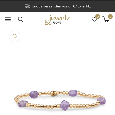
Gratis verzenden vanaf €75,- in NL
0
0