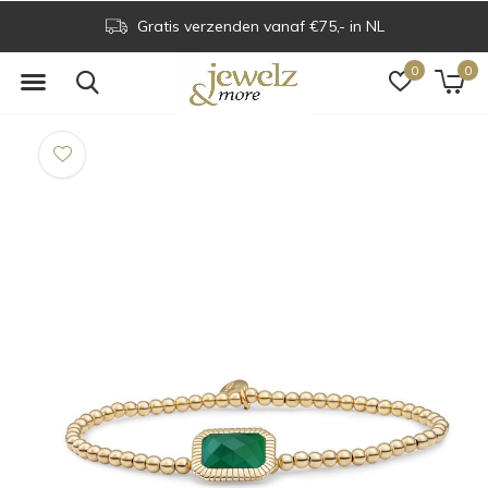
Gratis verzenden vanaf €75,- in NL
0
0