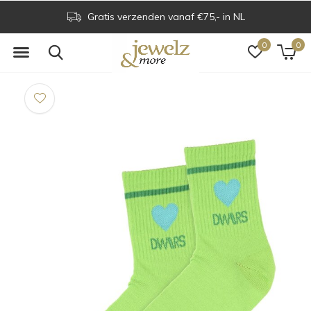
Gratis verzenden vanaf €75,- in NL
0
0