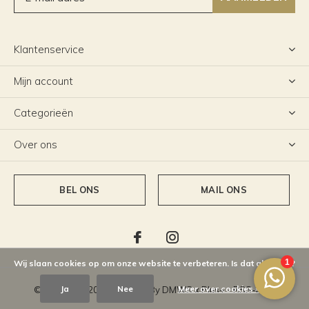
Klantenservice
Mijn account
Categorieën
Over ons
BEL ONS
MAIL ONS
Wij slaan cookies op om onze website te verbeteren. Is dat akkoord?
Ja
Nee
Meer over cookies »
© Copyright
2026
- Theme By
DMWS
x
Plus+
-
RSS-feed