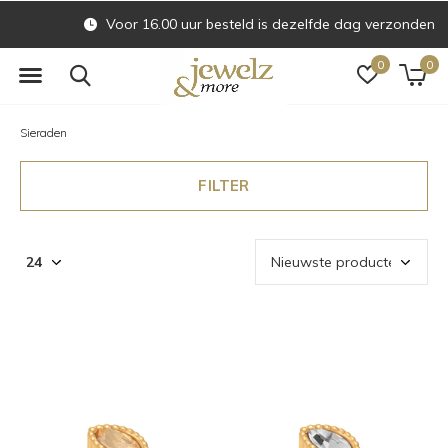
Voor 16.00 uur besteld is dezelfde dag verzonden
0
0
Sieraden
FILTER