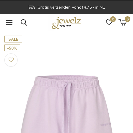
Gratis verzenden vanaf €75,- in NL
0
0
SALE
-50%