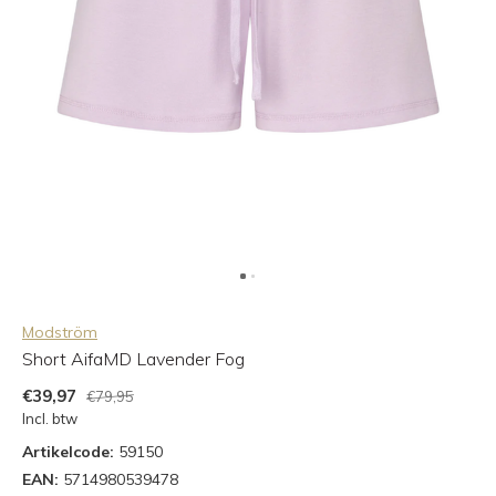
Modström
Short AifaMD Lavender Fog
€39,97
€79,95
Incl. btw
Artikelcode:
59150
EAN:
5714980539478