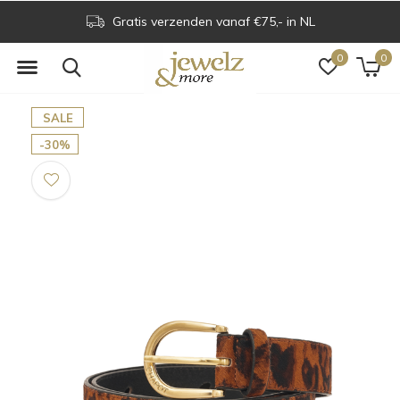
Gratis verzenden vanaf €75,- in NL
0
0
SALE
-30%