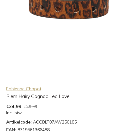
Fabienne Chapot
Riem Hairy Cognac Leo Love
€34,99
€49,99
Incl. btw
Artikelcode:
ACCBLT07AW250185
EAN:
8719561366488