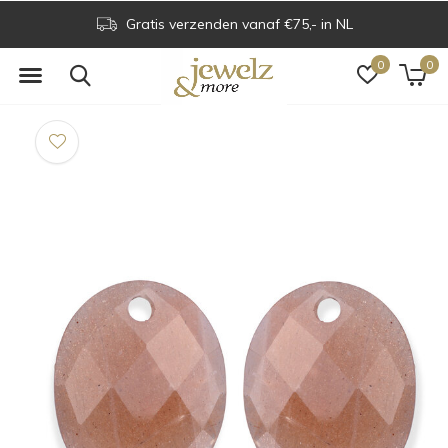
Gratis verzenden vanaf €75,- in NL
0
0