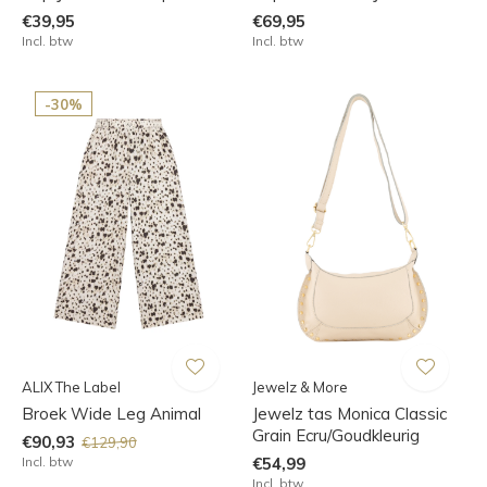
€39,95
€69,95
Incl. btw
Incl. btw
-30%
ALIX The Label
Jewelz & More
Broek Wide Leg Animal
Jewelz tas Monica Classic
Grain Ecru/Goudkleurig
€90,93
€129,90
Incl. btw
€54,99
Incl. btw