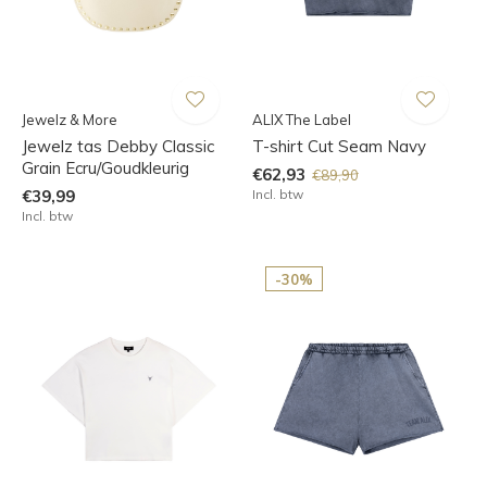
Jewelz & More
ALIX The Label
Jewelz tas Debby Classic
T-shirt Cut Seam Navy
Grain Ecru/Goudkleurig
€62,93
€89,90
€39,99
Incl. btw
Incl. btw
-30%