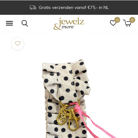
Gratis verzenden vanaf €75,- in NL
0
0