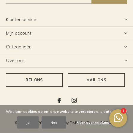
Klantenservice
Mijn account
Categorieën
Over ons
BEL ONS
MAIL ONS
Wij slaan cookies op om onze website te verbeteren. Is dat akkoord?
Ja
Nee
Meer over cookies »
© Copyright
2026
- Theme By
DMWS
x
Plus+
-
RSS-feed