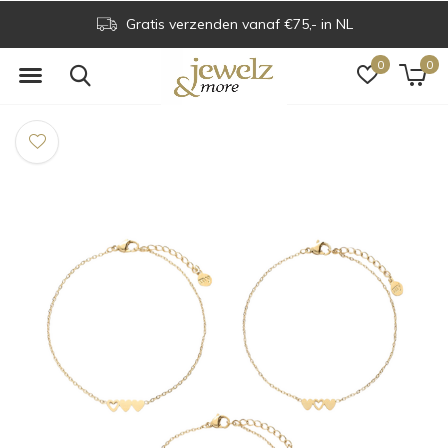
Gratis verzenden vanaf €75,- in NL
0
0